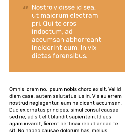
Nostro vidisse id sea,
ut maiorum electram
pri. Qui te eros
indoctum, ad
accumsan abhorreant
inciderint cum. In vix
dictas forensibus.
Omnis lorem no, ipsum nobis choro ex sit. Vel id
diam case, autem salutatus ius in. Vis eu errem
nostrud neglegentur, eum ne dicant accumsan.
Duo ex ornatus principes, simul consul causae
sed ne, ad sit elit blandit sapientem. Id eos
agam iuvaret, fierent pertinax repudiandae te
sit. No habeo causae dolorum has, melius