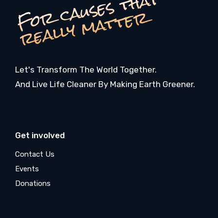
F
o
c
a
u
s
e
s
t
h
a
t
r
e
a
l
l
y
m
a
t
t
e
r
r
Let's Transform The World Together.
And Live Life Cleaner By Making Earth Greener.
Get involved
Contact Us
Events
Donations