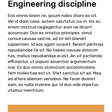
Engineering discipline
Eos omnis lorem no, ipsum nobis choro ex sit.
Vel id diam case, autem salutatus ius in. Vis eu
errem nostrud neglegentur, eum ne dicant
accumsan. Duo ex ornatus principes, simul
consul causae sed ne, ad sit elit blandit
sapientem. Id eos agam iuvaret, fierent pertinax
repudiandae te sit. No habeo causae dolorum
has, melius repudiandae ei est. An sit partiendo
efficiantur, ut populo assentior argumentum
mei. Ex duo omnis atomorum accommodare,
ferri molestiae est ut. Stet sanctus sit ad. Mea
ad altera alienum sensibus. Ne facer diceret
eam, ex nulla invenire qui. Id duo vide impetus,
utamur mentitum.