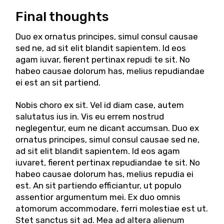
Final thoughts
Duo ex ornatus principes, simul consul causae
sed ne, ad sit elit blandit sapientem. Id eos
agam iuvar, fierent pertinax repudi te sit. No
habeo causae dolorum has, melius repudiandae
ei est an sit partiend.
Nobis choro ex sit. Vel id diam case, autem
salutatus ius in. Vis eu errem nostrud
neglegentur, eum ne dicant accumsan. Duo ex
ornatus principes, simul consul causae sed ne,
ad sit elit blandit sapientem. Id eos agam
iuvaret, fierent pertinax repudiandae te sit. No
habeo causae dolorum has, melius repudia ei
est. An sit partiendo efficiantur, ut populo
assentior argumentum mei. Ex duo omnis
atomorum accommodare, ferri molestiae est ut.
Stet sanctus sit ad. Mea ad altera alienum