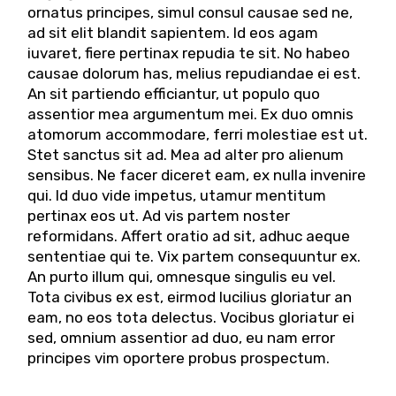
ornatus principes, simul consul causae sed ne,
ad sit elit blandit sapientem. Id eos agam
iuvaret, fiere pertinax repudia te sit. No habeo
causae dolorum has, melius repudiandae ei est.
An sit partiendo efficiantur, ut populo quo
assentior mea argumentum mei. Ex duo omnis
atomorum accommodare, ferri molestiae est ut.
Stet sanctus sit ad. Mea ad alter pro alienum
sensibus. Ne facer diceret eam, ex nulla invenire
qui. Id duo vide impetus, utamur mentitum
pertinax eos ut. Ad vis partem noster
reformidans. Affert oratio ad sit, adhuc aeque
sententiae qui te. Vix partem consequuntur ex.
An purto illum qui, omnesque singulis eu vel.
Tota civibus ex est, eirmod lucilius gloriatur an
eam, no eos tota delectus. Vocibus gloriatur ei
sed, omnium assentior ad duo, eu nam error
principes vim oportere probus prospectum.