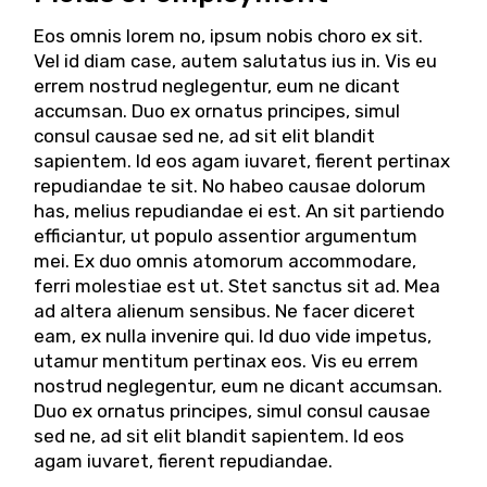
Eos omnis lorem no, ipsum nobis choro ex sit.
Vel id diam case, autem salutatus ius in. Vis eu
errem nostrud neglegentur, eum ne dicant
accumsan. Duo ex ornatus principes, simul
consul causae sed ne, ad sit elit blandit
sapientem. Id eos agam iuvaret, fierent pertinax
repudiandae te sit. No habeo causae dolorum
has, melius repudiandae ei est. An sit partiendo
efficiantur, ut populo assentior argumentum
mei. Ex duo omnis atomorum accommodare,
ferri molestiae est ut. Stet sanctus sit ad. Mea
ad altera alienum sensibus. Ne facer diceret
eam, ex nulla invenire qui. Id duo vide impetus,
utamur mentitum pertinax eos. Vis eu errem
nostrud neglegentur, eum ne dicant accumsan.
Duo ex ornatus principes, simul consul causae
sed ne, ad sit elit blandit sapientem. Id eos
agam iuvaret, fierent repudiandae.